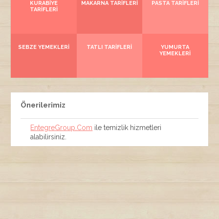
KURABIYE
MAKARNA TARIFLERI
PASTA TARIFLERI
TARIFLERI
SEBZE YEMEKLERI
TATLI TARIFLERI
YUMURTA
YEMEKLERI
Önerilerimiz
EntegreGroup.Com
ile temizlik hizmetleri
alabilirsiniz.