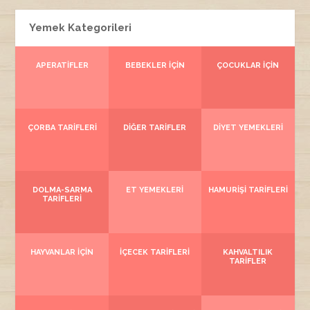
Yemek Kategorileri
APERATIFLER
BEBEKLER İÇIN
ÇOCUKLAR İÇIN
ÇORBA TARIFLERI
DIĞER TARIFLER
DIYET YEMEKLERI
DOLMA-SARMA
ET YEMEKLERI
HAMURIŞI TARIFLERI
TARIFLERI
HAYVANLAR İÇIN
İÇECEK TARIFLERI
KAHVALTILIK
TARIFLER