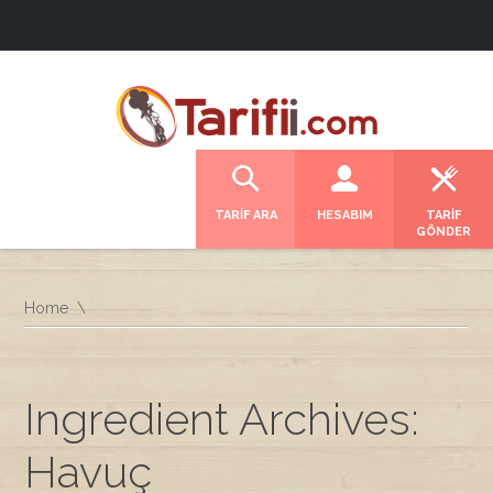
TARİF ARA
HESABIM
TARİF
GÖNDER
Home
Ingredient Archives:
Havuç