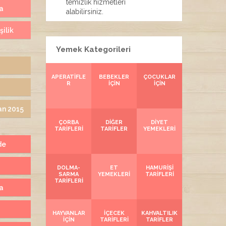
temizlik hizmetleri
a
alabilirsiniz.
şilik
Yemek Kategorileri
APERATIFLE
BEBEKLER
ÇOCUKLAR
R
İÇIN
İÇIN
an 2015
ÇORBA
DIĞER
DIYET
TARIFLERI
TARIFLER
YEMEKLERI
de
DOLMA-
ET
HAMURIŞI
SARMA
YEMEKLERI
TARIFLERI
TARIFLERI
ta
HAYVANLAR
İÇECEK
KAHVALTILIK
İÇIN
TARIFLERI
TARIFLER