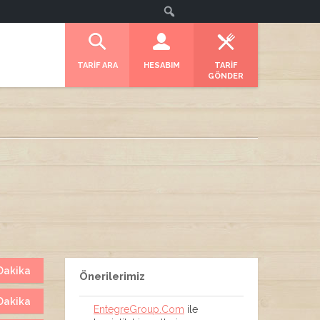
TARİF ARA
HESABIM
TARİF
GÖNDER
Dakika
Önerilerimiz
Dakika
EntegreGroup.Com
ile