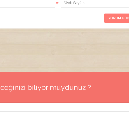
*
ceğinizi biliyor muydunuz ?