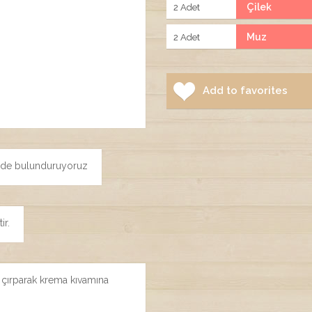
Çilek
2 Adet
Muz
2 Adet
Add to favorites
sinde bulunduruyoruz
ir.
 de çırparak krema kıvamına