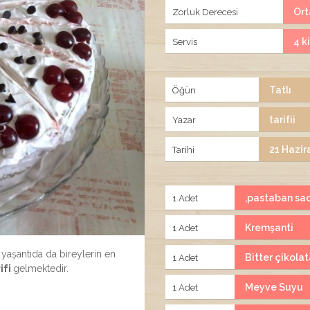
Ort
Zorluk Derecesi
4 ki
Servis
Tatlı
Öğün
tarifii
Yazar
21 Hazir
Tarihi
,pastaban sa
1 Adet
Kremşanti
1 Adet
 yaşantıda da bireylerin en
Bitter çikola
1 Adet
ifi
gelmektedir.
Meyve Suyu
1 Adet