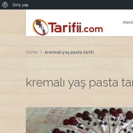
WordPress
Giriş yap
hakkında
ANAS
Home
kremalı yaş pasta tarifi
kremalı yaş pasta tar