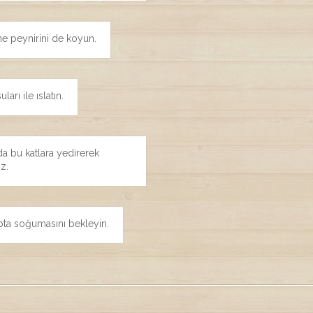
ne peynirini de koyun.
arı ile ıslatın.
a bu katlara yedirerek
iz.
apta soğumasını bekleyin.