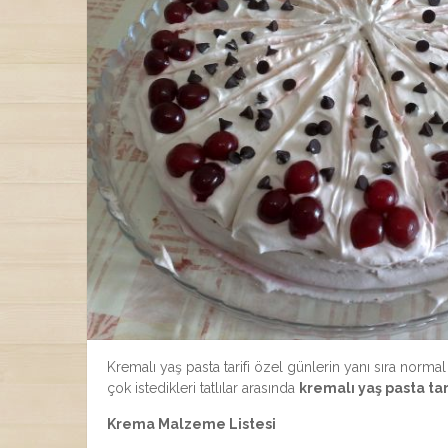
Kremalı yaş pasta tarifi ö
zel günlerin yanı sıra normal
çok istedikleri tatlılar arasında
kremalı yaş pasta tar
Krema Malzeme Listesi