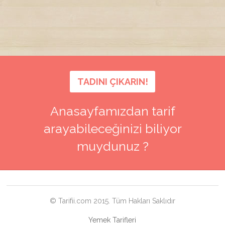
TADINI ÇIKARIN!
Anasayfamızdan tarif
arayabileceğinizi biliyor
muydunuz ?
© Tarifii.com 2015. Tüm Hakları Saklıdır
Yemek Tarifleri