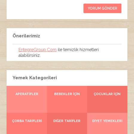
Önerilerimiz
EntegreGroup.Com
ile temizlik hizmetleri
alabilirsiniz.
Yemek Kategorileri
APERATIFLER
BEBEKLER İÇIN
ÇOCUKLAR İÇIN
ÇORBA TARIFLERI
DIĞER TARIFLER
DIYET YEMEKLERI