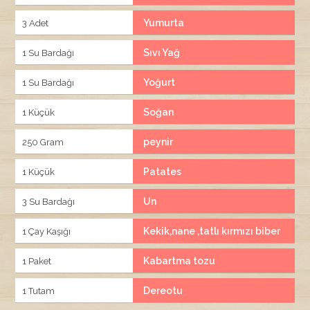
Yumurta
3 Adet
Sıvı Yağ
1 Su Bardağı
Yoğurt
1 Su Bardağı
Soğan
1 Küçük
peynir
250 Gram
Patates
1 Küçük
Un
3 Su Bardağı
Kekik,nane ,tatlı kırmızı biber
1 Çay Kaşığı
Kabartma tozu
1 Paket
Dereotu
1 Tutam