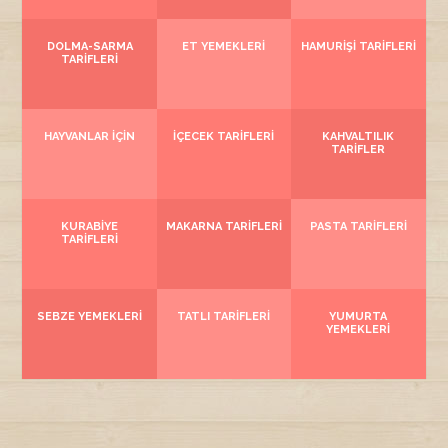
DOLMA-SARMA
ET YEMEKLERI
HAMURIŞI TARIFLERI
TARIFLERI
HAYVANLAR İÇIN
İÇECEK TARIFLERI
KAHVALTILIK
TARIFLER
KURABIYE
MAKARNA TARIFLERI
PASTA TARIFLERI
TARIFLERI
SEBZE YEMEKLERI
TATLI TARIFLERI
YUMURTA
YEMEKLERI